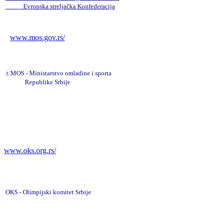
Evropska streljačka Konfederacija
www.mos.gov.rs/
±
MOS - Ministarstvo omladine i sporta
Republike Srbije
www.oks.org.rs/
OKS - Olimpijski komitet Srbije