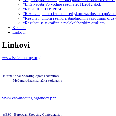
*Liga kadeta Vojvodine-sezona 2011/2012.god.
*REKORDI I USPESI
*Rezultati juniora i seniora serijskom vazdušnom puško
*Rezultati juniora i seniora standardnim vazdušnim oruž
*Rezultati sa takmičenja malokalibarskim oružjem
Kontakt
Linkovi
Linkovi
www.issf-shooting.org/
International Shooting Sport Federation
Međunarodna streljačka Federacija
www.esc-shooting.org/index.php
±
ESC - European Shooting Confederation