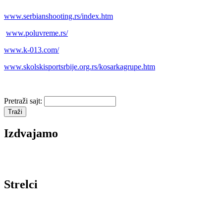
www.serbianshooting.rs/index.htm
www.poluvreme.rs/
www.k-013.com/
www.skolskisportsrbije.org.rs/kosarkagrupe.htm
Pretraži sajt:
Izdvajamo
Strelci