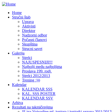
Home
Stručni štab
Uprava
Aktivisti
Direktor
Nadzorni odbor
Počasni članovi
Skupština
Strucni savet
Galerija
Strelci
NAJUSPESNIJI!!!
Najbolji među najboljima
Proslava 199. rodj.
Strelci 2012/2013
Trening :)))
Kalendar
KALENDAR SSS
KAL. SSS POSTER
KALENDAR SSV
Arhiva
Rezultati na takmičenjima
*Liga Vojvodine ml. juniora i juniorki-sezona 2011/2012