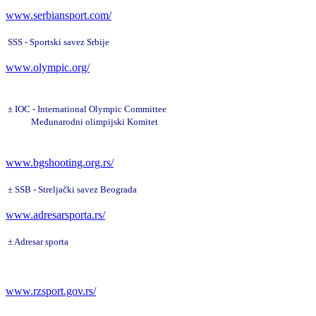
www.serbiansport.com/
SSS - Sportski savez Srbije
www.olympic.org/
±
IOC - International Olympic Committee
Međunarodni olimpijski Komitet
www.bgshooting.org.rs/
±
SSB - Strelja
čki savez Beograda
www.adresarsporta.rs/
±
Adresar sporta
www.rzsport.gov.rs/