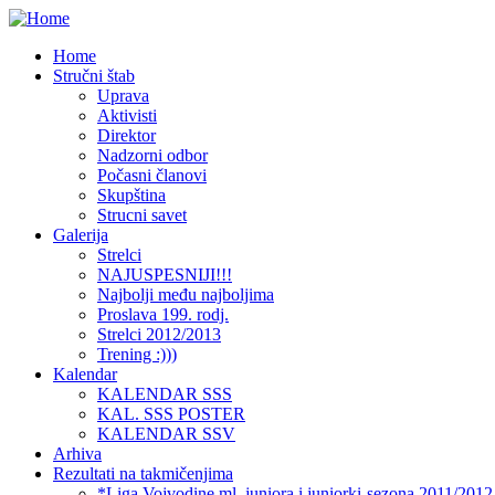
Home
Stručni štab
Uprava
Aktivisti
Direktor
Nadzorni odbor
Počasni članovi
Skupština
Strucni savet
Galerija
Strelci
NAJUSPESNIJI!!!
Najbolji među najboljima
Proslava 199. rodj.
Strelci 2012/2013
Trening :)))
Kalendar
KALENDAR SSS
KAL. SSS POSTER
KALENDAR SSV
Arhiva
Rezultati na takmičenjima
*Liga Vojvodine ml. juniora i juniorki-sezona 2011/2012