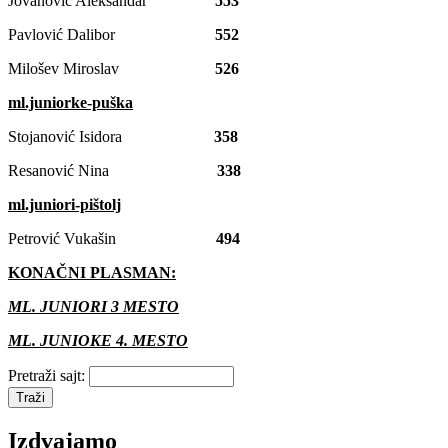
Jovanović Aleksandar
553
Pavlović Dalibor
552
Milošev Miroslav
526
ml.juniorke-puška
Stojanović Isidora
358
Resanović Nina
338
ml.juniori-pištolj
Petrović Vukašin
494
KONAČNI PLASMAN:
ML. JUNIORI 3 MESTO
ML. JUNIOKE 4. MESTO
Pretraži sajt:
Izdvajamo