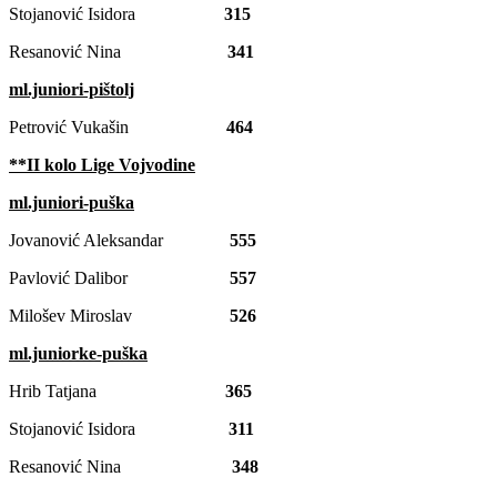
Stojanović Isidora
315
Resanović Nina
341
ml.juniori-pištolj
Petrović Vukašin
464
**II kolo Lige Vojvodine
ml.juniori-puška
Jovanović Aleksandar
555
Pavlović Dalibor
557
Milošev Miroslav
526
ml.juniorke-puška
Hrib Tatjana
365
Stojanović Isidora
311
Resanović Nina
348