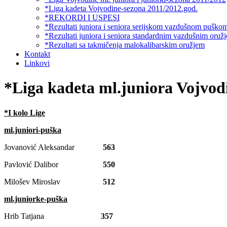
*Liga kadeta Vojvodine-sezona 2011/2012.god.
*REKORDI I USPESI
*Rezultati juniora i seniora serijskom vazdušnom puško
*Rezultati juniora i seniora standardnim vazdušnim oruž
*Rezultati sa takmičenja malokalibarskim oružjem
Kontakt
Linkovi
*Liga kadeta ml.juniora Vojvod
*I kolo Lige
ml.juniori-puška
Jovanović Aleksandar
563
Pavlović Dalibor
550
Milošev Miroslav
512
ml.juniorke-puška
Hrib Tatjana
357