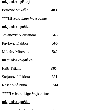
ml.juniori-pištolj
Petrović Vukašin
483
***III kolo Lige Vojvodine
ml.juniori-puška
Jovanović Aleksandar
563
Pavlović Dalibor
566
Milošev Miroslav
542
ml.juniorke-puška
Hrib Tatjana
365
Stojanović Isidora
331
Resanović Nina
344
****IV kolo Lige Vojvodine
ml.juniori-puška