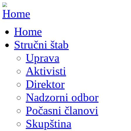
Home
Stručni štab
Uprava
Aktivisti
Direktor
Nadzorni odbor
Počasni članovi
Skupština