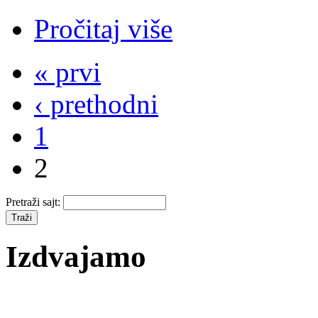
Pročitaj više
« prvi
‹ prethodni
1
2
Pretraži sajt:
Izdvajamo